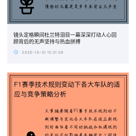
镜头定格瞬间杜兰特泪目一幕深深打动人心回
顾背后的无声坚持与热血拼搏
2025-10-31 10:31:08