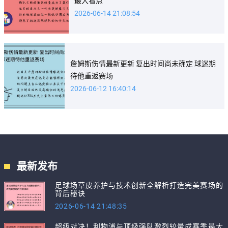
最大看点
2026-06-14 21:08:54
詹姆斯伤情最新更新 复出时间尚未确定 球迷期
待他重返赛场
2026-06-12 16:40:14
最新发布
足球场草皮养护与技术创新全解析打造完美赛场的
背后秘诀
2026-06-14 21:48:35
超级对决！利物浦与顶级强队激烈较量成赛季最大