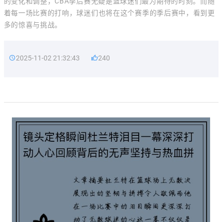
的变化和调整，CBA季后赛无疑是篮球迷们最为期待的时刻。而随
着每一场比赛的打响，球迷们也将在这个赛季的季后赛中，看到更
多的惊喜与挑战。
2025-11-02 21:32:43
240