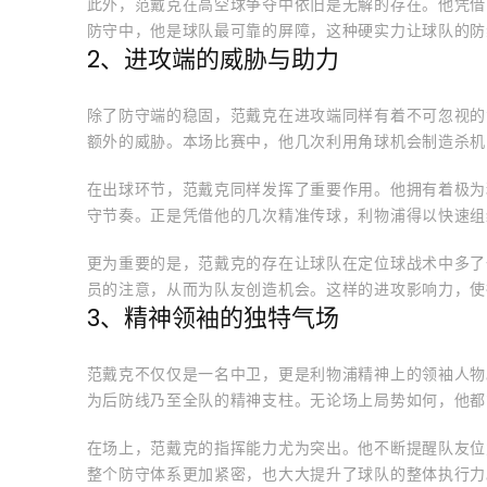
此外，范戴克在高空球争夺中依旧是无解的存在。他凭借
防守中，他是球队最可靠的屏障，这种硬实力让球队的防
2、进攻端的威胁与助力
除了防守端的稳固，范戴克在进攻端同样有着不可忽视的
额外的威胁。本场比赛中，他几次利用角球机会制造杀机
在出球环节，范戴克同样发挥了重要作用。他拥有着极为
守节奏。正是凭借他的几次精准传球，利物浦得以快速组
更为重要的是，范戴克的存在让球队在定位球战术中多了
员的注意，从而为队友创造机会。这样的进攻影响力，使
3、精神领袖的独特气场
范戴克不仅仅是一名中卫，更是利物浦精神上的领袖人物
为后防线乃至全队的精神支柱。无论场上局势如何，他都
在场上，范戴克的指挥能力尤为突出。他不断提醒队友位
整个防守体系更加紧密，也大大提升了球队的整体执行力