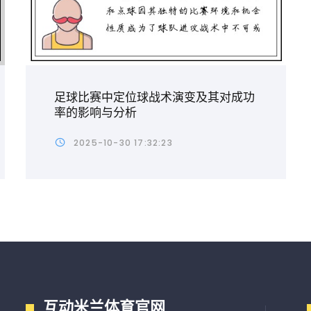
足球比赛中定位球战术演变及其对成功
率的影响与分析
2025-10-30 17:32:23
互动米兰体育官网