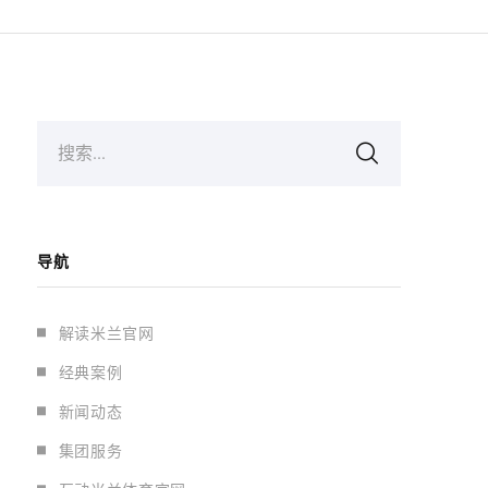
搜索...
导航
解读米兰官网
经典案例
新闻动态
集团服务