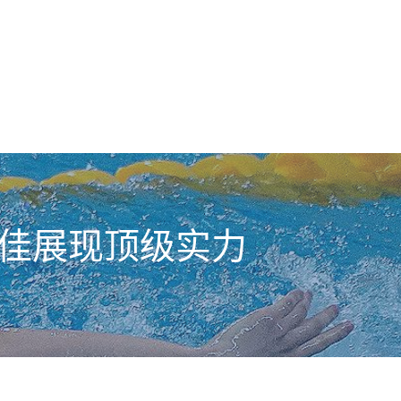
佳展现顶级实力