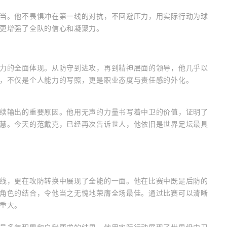
当。他不畏惧冲在第一线的对抗，不回避压力，用实际行动为球
更增强了全队的信心和凝聚力。
力的全面体现。从防守到进攻，再到精神层面的领导，他几乎以
，不仅是个人能力的写照，更是职业态度与责任感的外化。
续输出的重要原因。他用无声的力量书写着中卫的价值，证明了
慧。今天的范戴克，已经再次告诉世人，他依旧是世界足坛最具
线，更在攻防转换中展现了全能的一面。他在比赛中既是后防的
角色的结合，令他当之无愧地荣膺全场最佳。通过比赛可以清晰
重大。