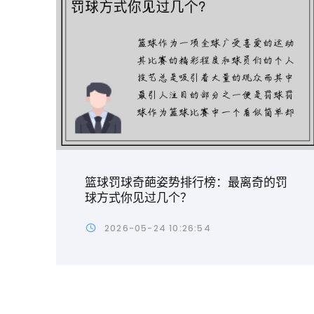
篮球罚球奇葩姿势排行榜：最离奇的罚
球方式你见过几个？
2026-05-24 10:26:54