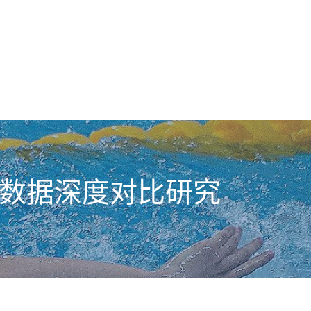
术数据深度对比研究