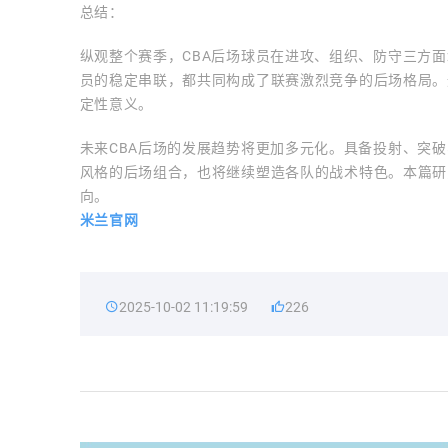
总结：
纵观整个赛季，CBA后场球员在进攻、组织、防守三方
员的稳定串联，都共同构成了联赛激烈竞争的后场格局。
定性意义。
未来CBA后场的发展趋势将更加多元化。具备投射、突
风格的后场组合，也将继续塑造各队的战术特色。本篇研
向。
米兰官网
2025-10-02 11:19:59
226