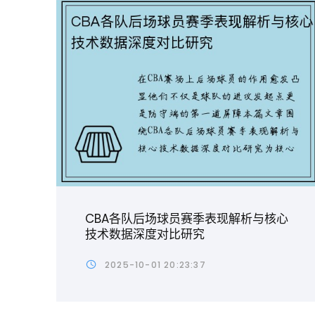
CBA各队后场球员赛季表现解析与核心
技术数据深度对比研究
2025-10-01 20:23:37