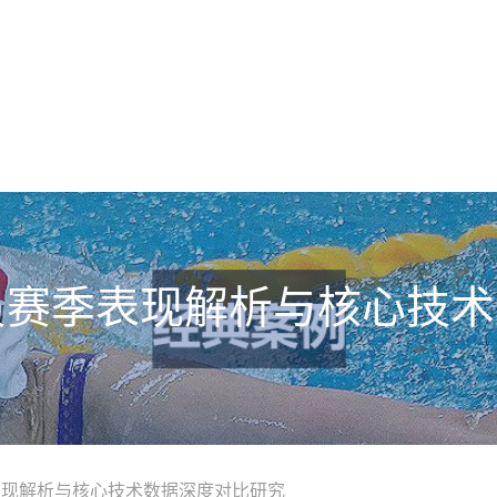
员赛季表现解析与核心技
表现解析与核心技术数据深度对比研究