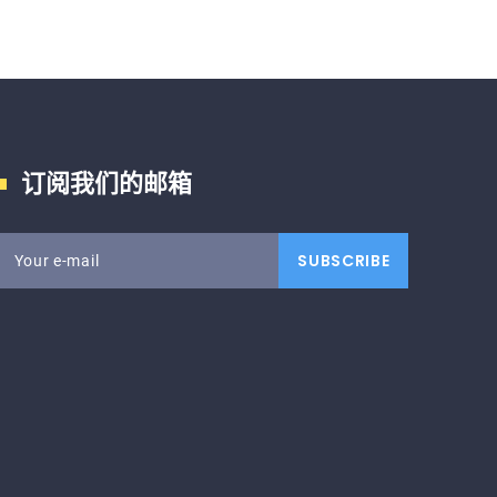
订阅我们的邮箱
SUBSCRIBE
Your e-mail