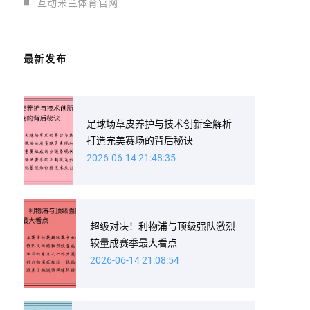
互动米兰体育官网
最新发布
足球场草皮养护与技术创新全解析
打造完美赛场的背后秘诀
2026-06-14 21:48:35
超级对决！利物浦与顶级强队激烈
较量成赛季最大看点
2026-06-14 21:08:54