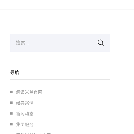
搜索...
导航
解读米兰官网
经典案例
新闻动态
集团服务