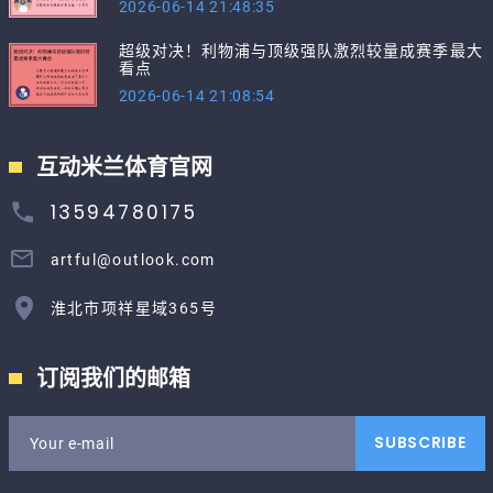
2026-06-14 21:48:35
超级对决！利物浦与顶级强队激烈较量成赛季最大
看点
2026-06-14 21:08:54
互动米兰体育官网
13594780175
artful@outlook.com
淮北市项祥星域365号
订阅我们的邮箱
SUBSCRIBE
Your e-mail