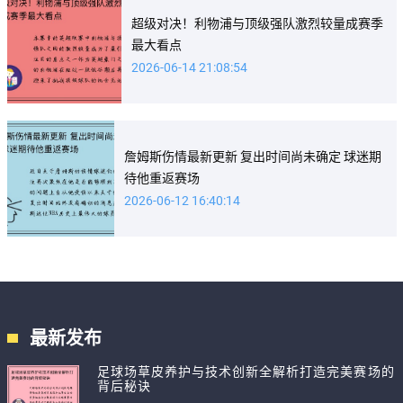
超级对决！利物浦与顶级强队激烈较量成赛季
最大看点
2026-06-14 21:08:54
詹姆斯伤情最新更新 复出时间尚未确定 球迷期
待他重返赛场
2026-06-12 16:40:14
最新发布
足球场草皮养护与技术创新全解析打造完美赛场的
背后秘诀