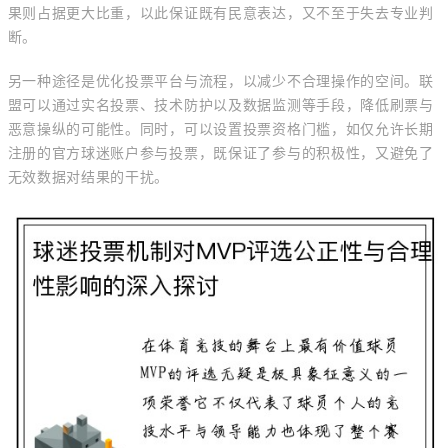
果则占据更大比重，以此保证既有民意表达，又不至于失去专业判
断。
另一种途径是优化投票平台与流程，以减少不合理操作的空间。联
盟可以通过实名投票、技术防护以及数据监测等手段，降低刷票与
恶意操纵的可能性。同时，可以设置投票资格门槛，如仅允许长期
注册的官方球迷账户参与投票，既保证了参与的积极性，又避免了
无效数据对结果的干扰。