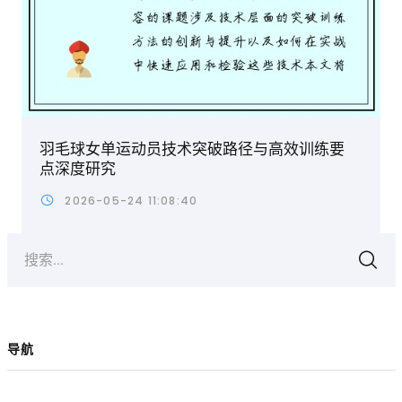
羽毛球女单运动员技术突破路径与高效训练要
点深度研究
2026-05-24 11:08:40
搜索...
导航