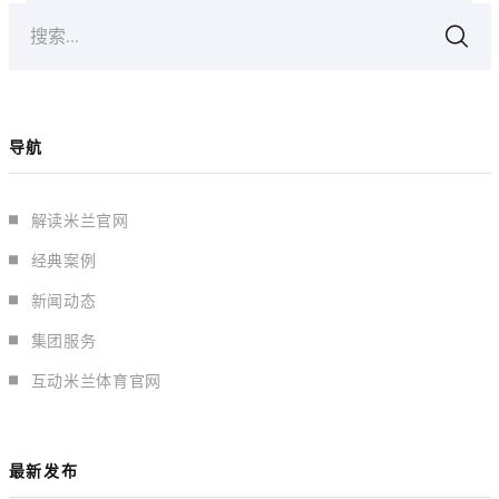
搜索...
导航
解读米兰官网
经典案例
新闻动态
集团服务
互动米兰体育官网
最新发布