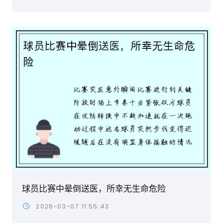
球员比赛中晕倒送医，所幸无生命危险
2026-03-07 11:55:43