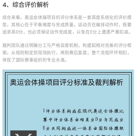
4、综合评价解析
综合来看，奥运会体操项目的评分体系是一套高度系统化的评价模
型，其核心在于平衡难度与完成质量。运动员在编排动作时，既要
追求高D分，也必须保证动作完成度，以免在E分上遭遇严重扣减。
裁判团队通过明确分工与严格监督机制，构建起相对完善的评分框
架。从规则制定到现场执行，再到赛后复盘，整个流程环环相扣，
体现了国际赛事组织的专业水准。