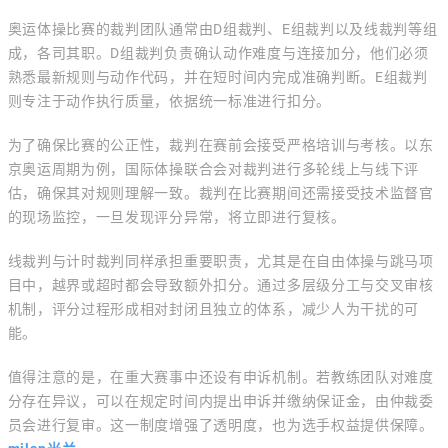
奥运体操比赛的裁判团队通常由D组裁判、E组裁判以及线裁判等组
成，各司其职。D组裁判负责确认动作难度与连接加分，他们必须
熟悉最新规则与动作代码，并在短时间内完成准确判断。E组裁判
则专注于动作执行质量，依据统一标准进行扣分。
为了确保比赛的公正性，裁判在赛前会接受严格培训与考核。以东
京奥运周期为例，国际体操联合会对裁判进行多轮线上与线下评
估，确保其对规则理解一致。裁判在比赛期间还需接受技术监督官
的现场监控，一旦发现评分异常，将立即进行复核。
线裁判与计时裁判同样承担重要职责，尤其是在自由体操与跳马项
目中，越界或超时都会导致额外扣分。通过多层级分工与交叉审核
机制，评分过程形成相对封闭且独立的体系，减少人为干扰的可
能。
值得注意的是，在重大赛事中还设有申诉机制。若教练团队对难度
分存在异议，可以在规定时间内提出申诉并缴纳保证金，由仲裁委
员会进行复审。这一制度增强了透明度，也为选手权益提供保障。