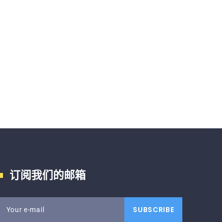
订阅我们的邮箱
SUBSCRIBE
Your e-mail