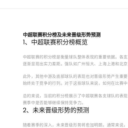
中超联赛积分榜及未来晋级形势预测
1、中超联赛积分榜概览
中超联赛的积分榜是衡量球队整体表现的重要依据。各支
逐渐显现出实力差距。强队如广州恒大、上海上港和北京
此外，其他中游及底部球队的表现也对晋级形势产生重要
始终处于竞争的行列。对于这些球队来说，如何在比赛中
总的来说，当前的积分榜展示了中超联赛各支球队的表现
赛季中是否能够继续保持竞争力。
2、未来晋级形势的预测
随着赛季的深入，未来晋级形势将愈加明朗。通常来说，