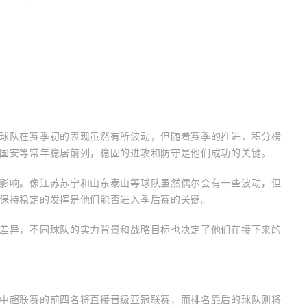
球队在赛季初的表现虽然有所波动，但随着赛季的推进，积分榜
国安等常年稳居前列，稳固的进攻和防守是他们成功的关键。
影响。像江苏苏宁和山东泰山等球队虽然偶尔会有一些波动，但
保持稳定的发挥是他们能否进入季后赛的关键。
差异，不同球队的实力背景和战略目标也决定了他们在接下来的
中超联赛的前四名将直接晋级亚冠联赛，而排名靠后的球队则将