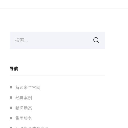
搜索...
导航
解读米兰官网
经典案例
新闻动态
集团服务