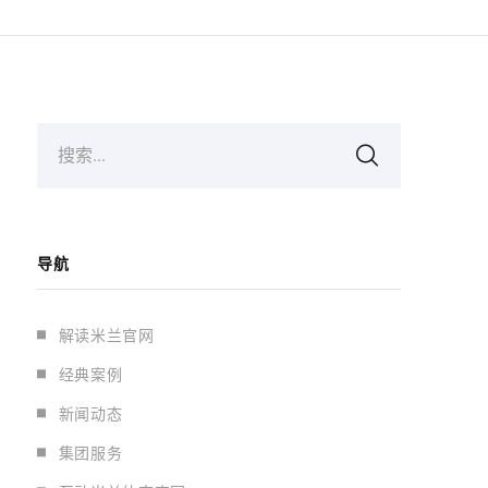
搜索...
导航
解读米兰官网
经典案例
新闻动态
集团服务