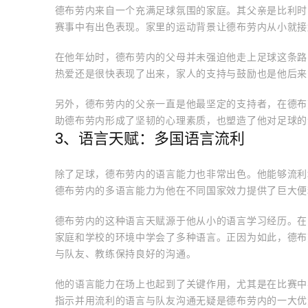
德布劳内来自一个充满足球氛围的家庭。其父亲是比利时
赛事中有出色表现。家里的运动背景让德布劳内从小就接
在他年幼时，德布劳内的父母并未强迫他走上足球这条路
热爱还是很快表现了出来，家人的支持与鼓励也是他后来
另外，德布劳内的父亲一直是他最坚定的支持者，在德布
助德布劳内形成了坚韧的心理素质，也塑造了他对足球的
3、语言天赋：多国语言流利
除了足球，德布劳内的语言能力也非常出色。他能够流利
德布劳内的多语言能力为他在不同国家效力提供了巨大便
德布劳内的这种语言天赋源于他从小的语言学习经历。在
家庭和学校的环境中学会了多种语言。正因为如此，德布
与队友、教练保持良好的沟通。
他的语言能力在场上也起到了关键作用，尤其是在比赛中
指示并用流利的语言与队友沟通无疑是德布劳内的一大优