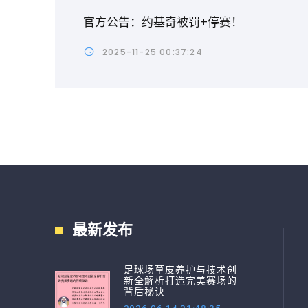
官方公告：约基奇被罚+停赛！
2025-11-25 00:37:24
最新发布
足球场草皮养护与技术创
新全解析打造完美赛场的
背后秘诀