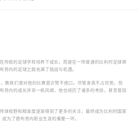
在传统的足球学校培养下成长，而是在一所普通的比利时足球俱
布劳内的足球之路充满了挑战与机遇。
力，教练们曾对他的比赛意识赞不绝口。尽管身高不占优势，但
布劳内的成长并非一帆风顺，他也经历了诸多的考验，甚至曾因
传球视野和精准度逐渐得到了更多的关注，最终成为比利时国家
程，成为了德布劳内职业生涯的重要一环。