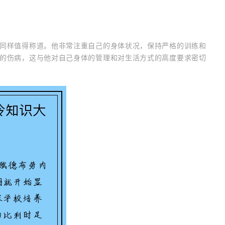
同样值得称道。他非常注重自己的身体状况，保持严格的训练和
的伤病，这与他对自己身体的管理和对生活方式的高度要求密切