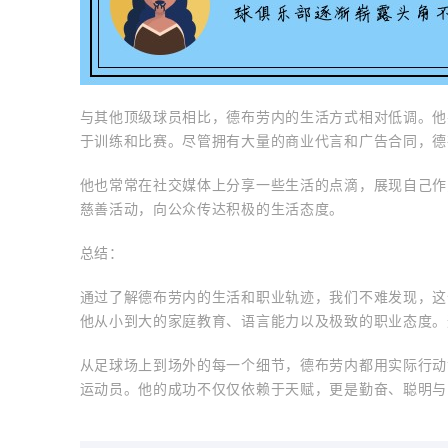
与其他顶级球员相比，德布劳内的生活方式相对低调。他
于训练和比赛。尽管拥有大量的商业代言和广告合同，德
他也常常在社交媒体上分享一些生活的点滴，展现自己作
慈善活动，向公众传达积极的生活态度。
总结：
通过了解德布劳内的生活和职业轨迹，我们不难发现，这
他从小到大的家庭教育、语言能力以及极致的职业态度。
从足球场上到场外的每一个细节，德布劳内都用实际行动
运动员。他的成功不仅仅依赖于天赋，更是勤奋、聪明与