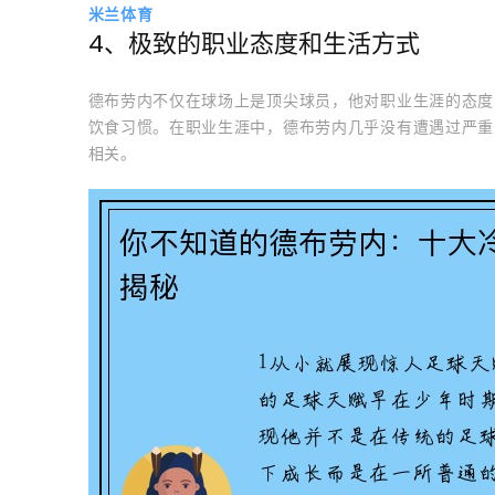
米兰体育
4、极致的职业态度和生活方式
德布劳内不仅在球场上是顶尖球员，他对职业生涯的态度
饮食习惯。在职业生涯中，德布劳内几乎没有遭遇过严重
相关。