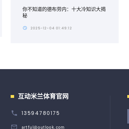
你不知道的德布劳内：十大冷知识大揭
秘
2025-12-04 01:49:12
互动米兰体育官网
13594780175
artful@outlook.com