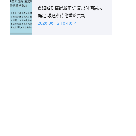
詹姆斯伤情最新更新 复出时间尚未
确定 球迷期待他重返赛场
2026-06-12 16:40:14