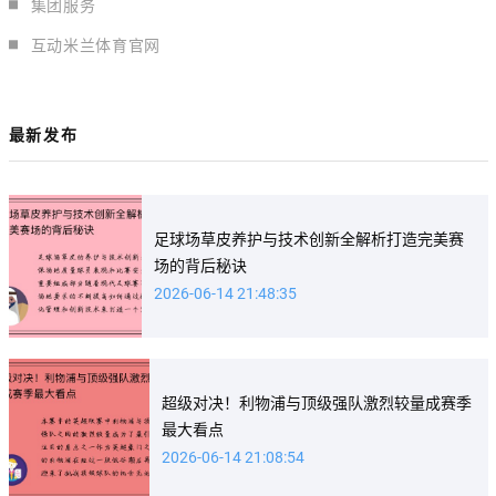
集团服务
互动米兰体育官网
最新发布
足球场草皮养护与技术创新全解析打造完美赛
场的背后秘诀
2026-06-14 21:48:35
超级对决！利物浦与顶级强队激烈较量成赛季
最大看点
2026-06-14 21:08:54