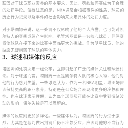
联盟对于球员职业素养的基本要求，因此，罚款和停赛成为了合理
的处罚手段。值得注意的是，NBA通常会根据事件的性质、球员的
历史行为记录以及事件的社会影响来决定具体的处罚力度。
对于塔图姆来说，这一处罚不仅影响了他的个人声誉，也可能对凯
尔特人的赛季成绩产生影响。尽管塔图姆是一名核心球员，但停赛
将使球队在接下来的比赛中面临更大的挑战。作为明星球员，他的
缺席无疑削弱了球队的整体实力。
3、球迷和媒体的反应
塔图姆的处罚决定一经公布，立即引起了广泛的媒体关注和球迷讨
论。对于球迷而言，塔图姆一直是凯尔特人队的核心人物，他们对
他的行为感到失望。一些球迷认为，作为一名NBA明星，塔图姆应
该保持更高的职业素养，特别是在公众场合表现出更多的冷静和理
性。也有球迷表示理解，认为每个球员都可能在比赛中受到情绪波
动的影响，偶尔失控是可以理解的。
媒体的反应则更加多样化。一些媒体认为，塔图姆的行为过于激
烈，尤其是在裁判做出判罚后仍不冷静反应，应该对他的不当行为