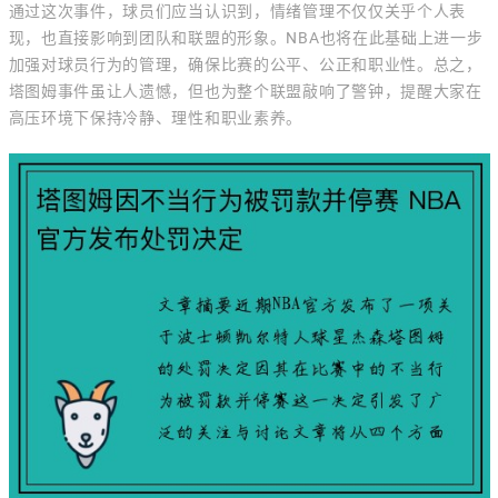
通过这次事件，球员们应当认识到，情绪管理不仅仅关乎个人表
现，也直接影响到团队和联盟的形象。NBA也将在此基础上进一步
加强对球员行为的管理，确保比赛的公平、公正和职业性。总之，
塔图姆事件虽让人遗憾，但也为整个联盟敲响了警钟，提醒大家在
高压环境下保持冷静、理性和职业素养。