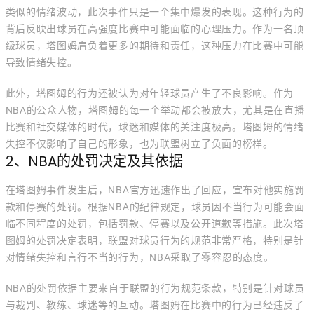
类似的情绪波动，此次事件只是一个集中爆发的表现。这种行为的
背后反映出球员在高强度比赛中可能面临的心理压力。作为一名顶
级球员，塔图姆肩负着更多的期待和责任，这种压力在比赛中可能
导致情绪失控。
此外，塔图姆的行为还被认为对年轻球员产生了不良影响。作为
NBA的公众人物，塔图姆的每一个举动都会被放大，尤其是在直播
比赛和社交媒体的时代，球迷和媒体的关注度极高。塔图姆的情绪
失控不仅影响了自己的形象，也为联盟树立了负面的榜样。
2、NBA的处罚决定及其依据
在塔图姆事件发生后，NBA官方迅速作出了回应，宣布对他实施罚
款和停赛的处罚。根据NBA的纪律规定，球员因不当行为可能会面
临不同程度的处罚，包括罚款、停赛以及公开道歉等措施。此次塔
图姆的处罚决定表明，联盟对球员行为的规范非常严格，特别是针
对情绪失控和言行不当的行为，NBA采取了零容忍的态度。
NBA的处罚依据主要来自于联盟的行为规范条款，特别是针对球员
与裁判、教练、球迷等的互动。塔图姆在比赛中的行为已经违反了