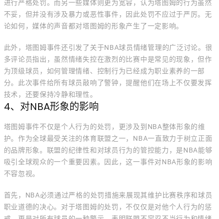
进行严格处罚。而另一些媒体则更为宽容，认为塔图姆的行为虽然
不妥，但并没有涉及暴力或恶性事件，因此处罚不应过于严厉。无
论如何，媒体的声音都对塔图姆的形象产生了一定影响。
此外，塔图姆事件还引发了关于NBA球员情绪管理的广泛讨论。很
多评论员指出，虽然情绪失控在激烈的比赛中是常见的现象，但作
为顶级球员，如何管理情绪、控制行为已经成为职业素养的一部
分。此次事件给所有球员敲响了警钟，提醒他们在场上不仅要发挥
技术，还要保持冷静和理性。
4、对NBA形象的影响
塔图姆事件不仅是个人行为的处罚，更涉及到NBA整体形象的维
护。作为全球最受关注的体育联盟之一，NBA一直致力于树立正面
的品牌形象。联盟的纪律性和对球员行为的管控能力，是NBA能够
吸引全球观众的一个重要因素。因此，这一事件对NBA形象的影响
不容忽视。
首先，NBA必须通过严格的处罚措施来展现其维护比赛秩序和球员
职业道德的决心。对于塔图姆的处罚，不仅仅是对他个人行为的惩
戒，更是对所有球员的一种警示，表明联盟不容忍不当行为和情绪