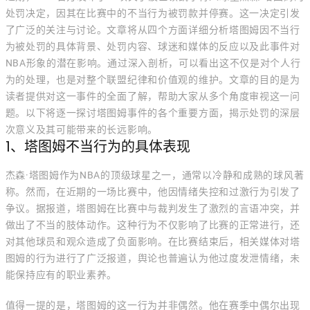
处罚决定，因其在比赛中的不当行为被罚款并停赛。这一决定引发
了广泛的关注与讨论。文章将从四个方面详细分析塔图姆因不当行
为被处罚的具体背景、处罚内容、球迷和媒体的反应以及此事件对
NBA形象的潜在影响。通过深入剖析，可以看出这不仅是对个人行
为的处理，也是对整个联盟纪律和价值观的维护。文章的目的是为
读者提供对这一事件的全面了解，帮助大家从多个角度审视这一问
题。以下将逐一探讨塔图姆事件的各个重要方面，揭示处罚的深层
次意义及其可能带来的长远影响。
1、塔图姆不当行为的具体表现
杰森·塔图姆作为NBA的顶级球星之一，通常以冷静和成熟的球风著
称。然而，在近期的一场比赛中，他因情绪失控和过激行为引发了
争议。据报道，塔图姆在比赛中与裁判发生了激烈的言语冲突，并
做出了不当的肢体动作。这种行为不仅影响了比赛的正常进行，还
对其他球员和观众造成了负面影响。在比赛结束后，相关媒体对塔
图姆的行为进行了广泛报道，舆论也普遍认为他过度发泄情绪，未
能保持应有的职业素养。
值得一提的是，塔图姆的这一行为并非偶然。他在赛季中偶尔出现