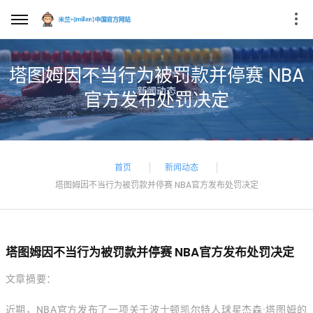
塔图姆因不当行为被罚款并停赛 NBA
官方发布处罚决定
首页
新闻动态
塔图姆因不当行为被罚款并停赛 NBA官方发布处罚决定
塔图姆因不当行为被罚款并停赛 NBA官方发布处罚决定
文章摘要：
近期，NBA官方发布了一项关于波士顿凯尔特人球星杰森·塔图姆的